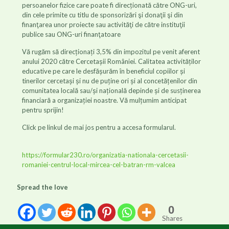
persoanelor fizice care poate fi direcționată către ONG-uri,
din cele primite cu titlu de sponsorizări şi donaţii şi din
finanţarea unor proiecte sau activităţi de către instituţii
publice sau ONG-uri finanţatoare
Vă rugăm să direcționați 3,5% din impozitul pe venit aferent
anului 2020 către Cercetașii României. Calitatea activităților
educative pe care le desfășurăm în beneficiul copiilor și
tinerilor cercetași și nu de puține ori și al concetățenilor din
comunitatea locală sau/și națională depinde și de susținerea
financiară a organizației noastre. Vă mulțumim anticipat
pentru sprijin!
Click pe linkul de mai jos pentru a accesa formularul.
https://formular230.ro/organizatia-nationala-cercetasii-
romaniei-centrul-local-mircea-cel-batran-rm-valcea
Spread the love
0
Shares